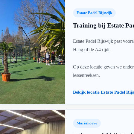
Estate Padel Rijswijk
Training bij Estate Pa
Estate Padel Rijswijk past vooral
Haag of de A4 rijdt.
Lessenreeksen
F
Den Haag
D
inuten
Op deze locatie geven we onder m
Bekijk lessenreeks
lessenreeksen.
Locaties
Bekijk locatie Estate Padel Ri
Den Haag
- Padelclub Klein Zwitserland
- Padel Mariah
Rijswijk
Estate Padel
Mariahoeve