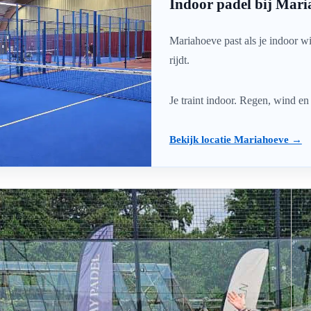
Indoor padel bij Mari
Mariahoeve past als je indoor wi
rijdt.
cht
Bedrijfsclinics
Je traint indoor. Regen, wind e
Bekijk locatie Mariahoeve →