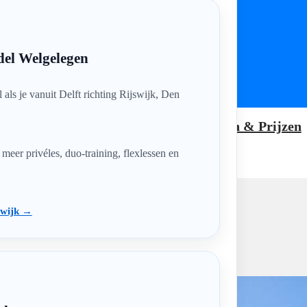
del Welgelegen
 als je vanuit Delft richting Rijswijk, Den
lexibele lessen
Tarieven & Prijzen
en Haag
eer privéles, duo-training, flexlessen en
jswijk →
oeve (Den Haag)