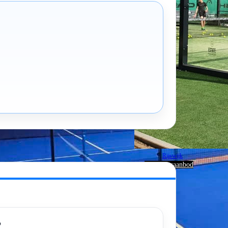
Rijswijk
Bekijk lesaanbod
?