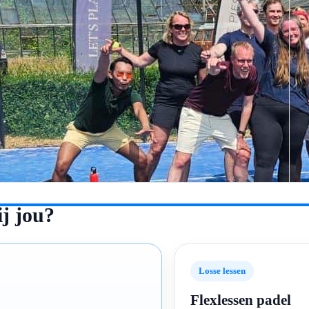
ij jou?
Losse lessen
Flexlessen padel