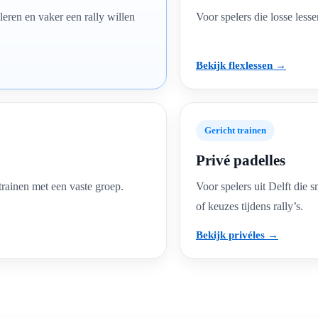
 leren en vaker een rally willen
Voor spelers die losse less
 op maat
Bekijk flexlessen →
Padel Klein Zwitserland
P
Gericht trainen
y draait het niet
ining - we bouwen aan
Privé padelles
.
ij ons padellessen
rainen met een vaste groep.
Voor spelers uit Delft die s
ur in omgeving Den
of keuzes tijdens rally’s.
Bekijk privéles →