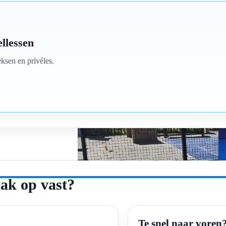
ellessen
eksen en privéles.
aak op vast?
Te snel naar voren