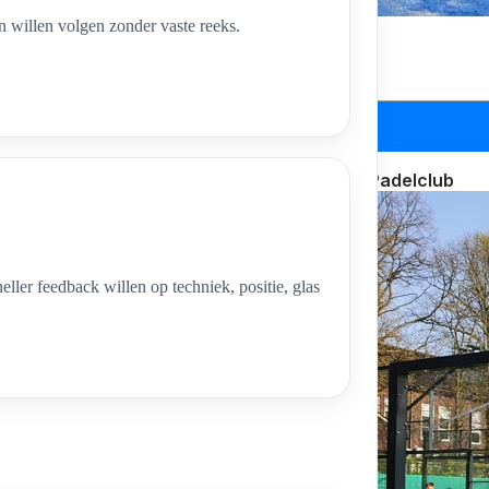
en willen volgen zonder vaste reeks.
adel Mariahoeve
Estate Padelclub
neller feedback willen op techniek, positie, glas