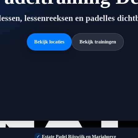
lessen, lessenreeksen en padelles dichtb
Bekijk locaties
Bekijk trainingen
Flexlessen en lessenreeksen
✓
Estate Padel Rijswijk en Mariahoeve
✓
Voor beginners en gevorderden
✓