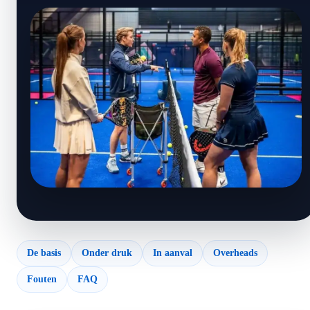
De basis
Onder druk
In aanval
Overheads
Fouten
FAQ